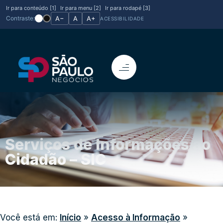
Ir para conteúdo [1]
Ir para menu [2]
Ir para rodapé [3]
Contraste:
A−
A
A+
ACESSIBILIDADE
Serviços de Informações ao
Cidadão – SIC
Você está em:
Início
»
Acesso à Informação
»