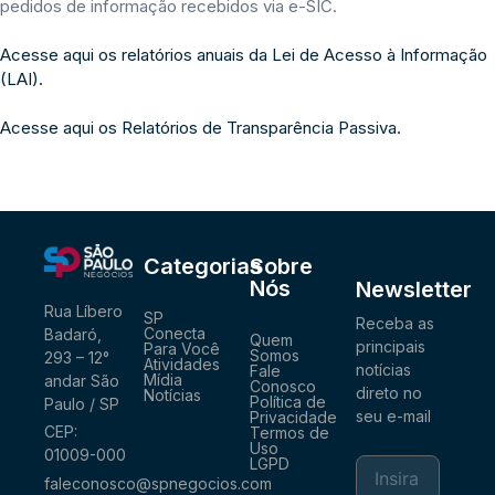
pedidos de informação recebidos via e-SIC.
Acesse aqui os relatórios anuais da Lei de Acesso à Informação
(LAI).
Acesse aqui os Relatórios de Transparência Passiva.
Categorias
Sobre
Nós
Newsletter
Rua Líbero
SP
Receba as
Conecta
Badaró,
Quem
principais
Para Você
Somos
293 – 12°
Atividades
notícias
Fale
Mídia
andar São
Conosco
direto no
Notícias
Política de
Paulo / SP
seu e-mail
Privacidade
CEP:
Termos de
Uso
01009-000
LGPD
faleconosco@spnegocios.com