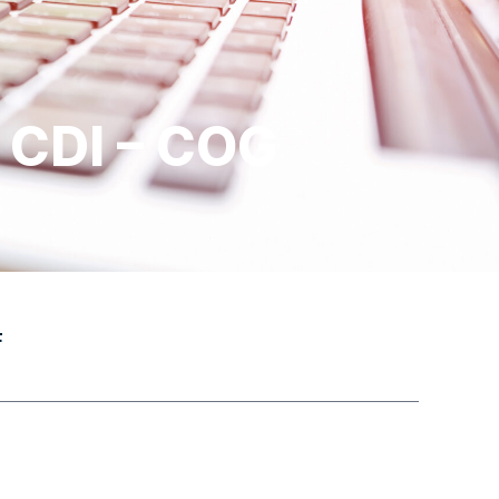
 CDI – COG
F