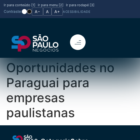
Ir para conteúdo [1]
Ir para menu [2]
Ir para rodapé [3]
Contraste:
A−
A
A+
ACESSIBILIDADE
Oportunidades no
Paraguai para
empresas
paulistanas