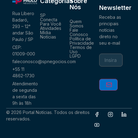
Categorias
Sobre
Nós
Newsletter
Rua Líbero
SP
Receba as
Conecta
Badaró,
Quem
principais
Para Você
Somos
293 – 12°
Atividades
notícias
Fale
Mídia
andar São
Conosco
direto no
Notícias
Política de
Paulo / SP
seu e-mail
Privacidade
CEP:
Termos de
Uso
01009-000
LGPD
faleconosco@spnegocios.com
+55 11
4862-1730
Atendimento
de segunda
a sexta das
9h às 18h
© 2026 Portal Notícias. Todos os direitos
reservados.