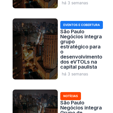
há 3 semanas
EVENTOS E COBERTURA
São Paulo
Negócios integra
grupo
estratégico para
o
desenvolvimento
dos eVTOLs na
capital paulista
há 3 semanas
NOTÍCIAS
São Paulo
Negócios integra
Grupo de