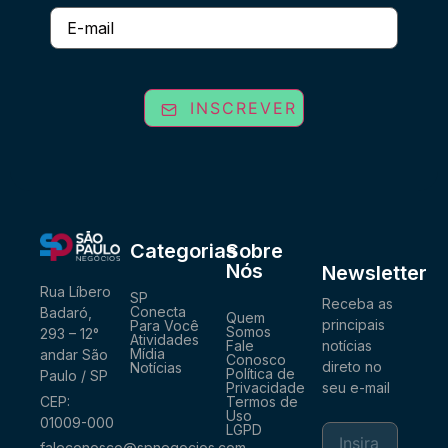
E-
mail
INSCREVER
Categorias
Sobre
Nós
Newsletter
Rua Líbero
SP
Receba as
Conecta
Badaró,
Quem
principais
Para Você
Somos
293 – 12°
Atividades
notícias
Fale
Mídia
andar São
Conosco
direto no
Notícias
Política de
Paulo / SP
seu e-mail
Privacidade
CEP:
Termos de
Uso
01009-000
LGPD
faleconosco@spnegocios.com