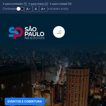
Ir para conteúdo [1]
Ir para menu [2]
Ir para rodapé [3]
Contraste:
A−
A
A+
ACESSIBILIDADE
EVENTOS E COBERTURA