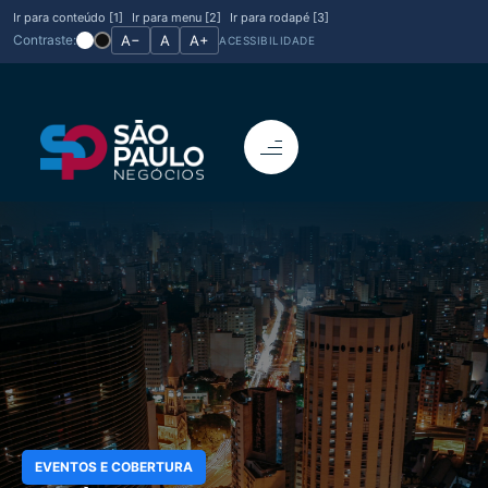
Ir para conteúdo [1]
Ir para menu [2]
Ir para rodapé [3]
Contraste:
A−
A
A+
ACESSIBILIDADE
EVENTOS E COBERTURA