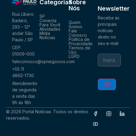
Categorias
Sobre
Nós
Newsletter
Rua Líbero
SP
Receba as
Conecta
Badaró,
Quem
principais
Para Você
Somos
293 – 12°
Atividades
notícias
Fale
Mídia
andar São
Conosco
direto no
Notícias
Política de
Paulo / SP
seu e-mail
Privacidade
CEP:
Termos de
Uso
01009-000
LGPD
faleconosco@spnegocios.com
+55 11
4862-1730
Atendimento
de segunda
a sexta das
9h às 18h
© 2026 Portal Notícias. Todos os direitos
reservados.