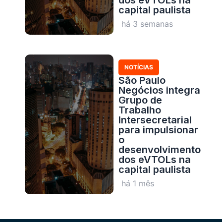
dos eVTOLs na
capital paulista
há 3 semanas
NOTÍCIAS
São Paulo
Negócios integra
Grupo de
Trabalho
Intersecretarial
para impulsionar
o
desenvolvimento
dos eVTOLs na
capital paulista
há 1 mês