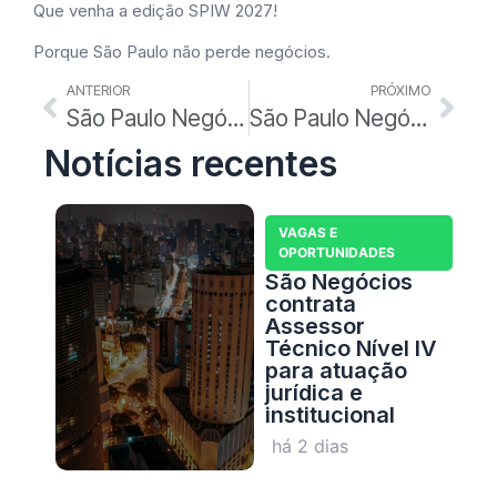
Que venha a edição SPIW 2027!
Porque São Paulo não perde negócios.
ANTERIOR
PRÓXIMO
São Paulo Negócios segue presente na programação da SPIW 2026
São Paulo Negócios participa da abertura da CELEBRA SHOW 2026
Notícias recentes
VAGAS E
OPORTUNIDADES
São Negócios
contrata
Assessor
Técnico Nível IV
para atuação
jurídica e
institucional
há 2 dias