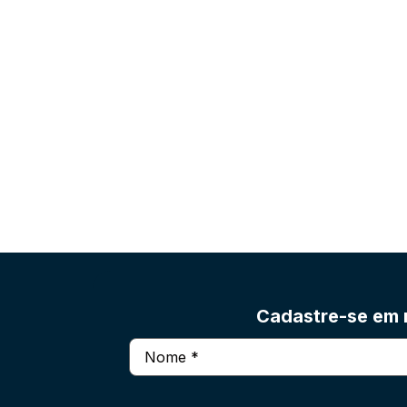
Cadastre-se em n
Nome
(obrigatório)