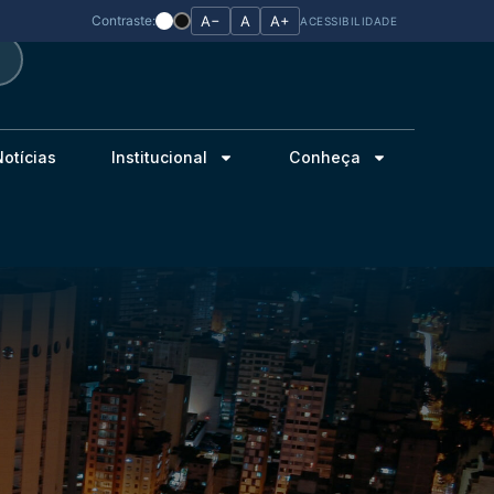
Contraste:
A−
A
A+
ACESSIBILIDADE
Notícias
Institucional
Conheça