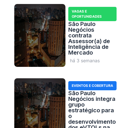
VAGAS E
OPORTUNIDADES
São Paulo
Negócios
contrata
Assessor(a) de
Inteligência de
Mercado
há 3 semanas
EVENTOS E COBERTURA
São Paulo
Negócios integra
grupo
estratégico para
o
desenvolvimento
dos eVTOLs na