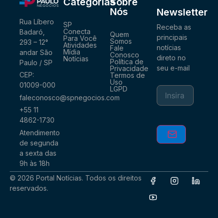
Categorias
Sobre
Nós
Newsletter
Rua Líbero
SP
Receba as
Conecta
Badaró,
Quem
principais
Para Você
Somos
293 – 12°
Atividades
notícias
Fale
Mídia
andar São
Conosco
direto no
Notícias
Política de
Paulo / SP
seu e-mail
Privacidade
CEP:
Termos de
Uso
01009-000
LGPD
faleconosco@spnegocios.com
+55 11
4862-1730
Atendimento
de segunda
a sexta das
9h às 18h
© 2026 Portal Notícias. Todos os direitos
reservados.