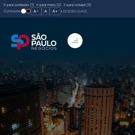
Ir para conteúdo [1]
Ir para menu [2]
Ir para rodapé [3]
Contraste:
A−
A
A+
ACESSIBILIDADE