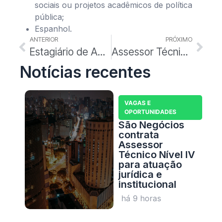
sociais ou projetos acadêmicos de política
pública;
Espanhol.
ANTERIOR
PRÓXIMO
Estagiário de Administração Pública
Assessor Técnico Nível II – Experiências e Eventos
Notícias recentes
VAGAS E
OPORTUNIDADES
São Negócios
contrata
Assessor
Técnico Nível IV
para atuação
jurídica e
institucional
há 9 horas